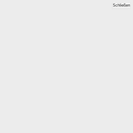
Schließen
Bodenrichtwert Panten,
Schleswig-Holstein -
Grundstückspreise 2026
Home
Schleswig-Holstein
Panten