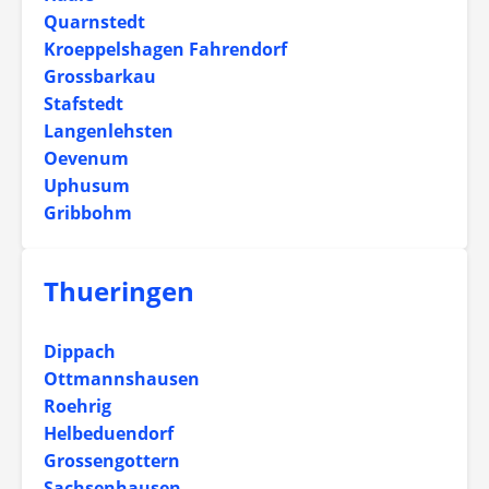
Quarnstedt
Kroeppelshagen Fahrendorf
Grossbarkau
Stafstedt
Langenlehsten
Oevenum
Uphusum
Gribbohm
Thueringen
Dippach
Ottmannshausen
Roehrig
Helbeduendorf
Grossengottern
Sachsenhausen