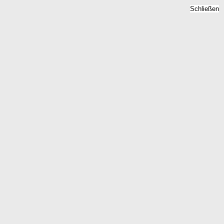
Schließen
Bodenrichtwert
Nordhastedt, Schleswig-
Holstein -
Grundstückspreise 2026
Home
Schleswig-Holstein