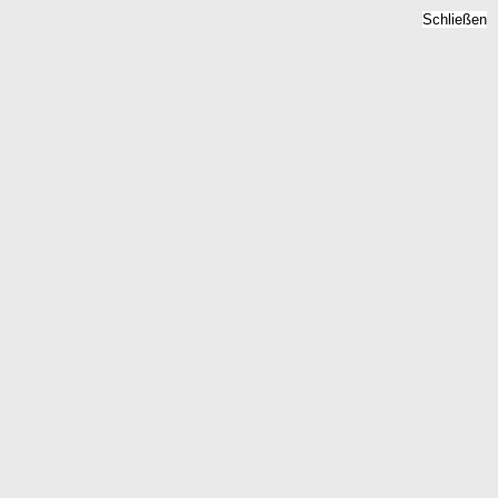
Schließen
Bodenrichtwert Krempel,
Schleswig-Holstein -
Grundstückspreise 2026
Home
Schleswig-Holstein
Krempel