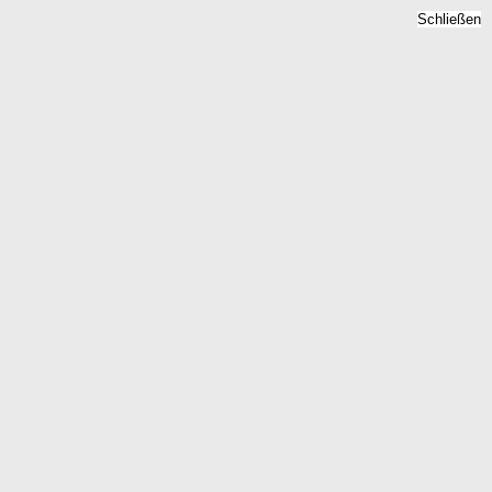
Schließen
Bodenrichtwert Friedrich
Wilhelm Luebke Koog,
Schleswig-Holstein -
Grundstückspreise 2026
Home
Schleswig-Holstein