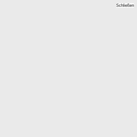
Schließen
Bodenrichtwert Woerblitz,
Sachsen -
Grundstückspreise 2026
Home
Sachsen
Woerblitz