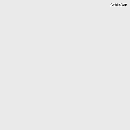
Schließen
Bodenrichtwert Striegistal,
Sachsen -
Grundstückspreise 2026
Home
Sachsen
Striegistal