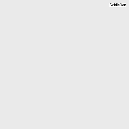
Schließen
Bodenrichtwert Rackwitz,
Sachsen -
Grundstückspreise 2026
Home
Sachsen
Rackwitz