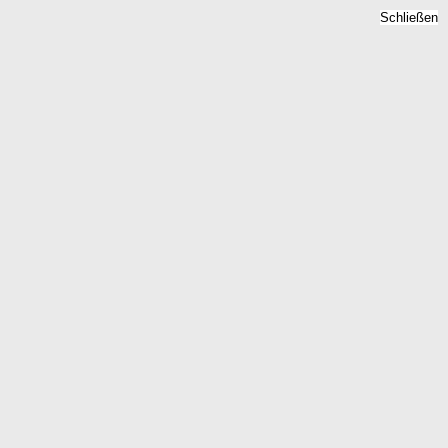
Schließen
Bodenrichtwert Hohenstein
Ernstthal, Sachsen -
Grundstückspreise 2026
Home
Sachsen
Hohenstein Ernstthal