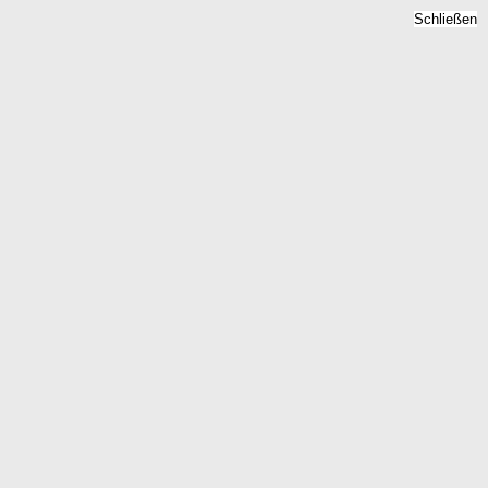
Schließen
Bodenrichtwert
Heinsdorfergrund, Sachsen
- Grundstückspreise 2026
Home
Sachsen
Heinsdorfergrund