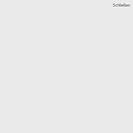
Schließen
Bodenrichtwert
Hainewalde, Sachsen -
Grundstückspreise 2026
Home
Sachsen
Hainewalde