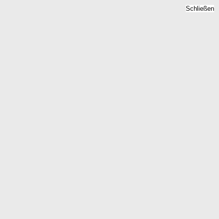
Schließen
Bodenrichtwert Gruenbach,
Sachsen -
Grundstückspreise 2026
Home
Sachsen
Gruenbach