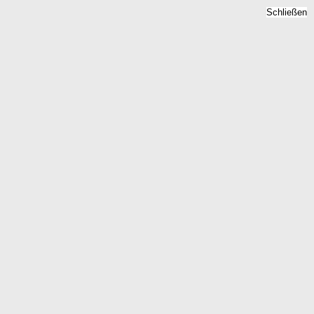
Schließen
Bodenrichtwert
Friedersdorf, Sachsen -
Grundstückspreise 2026
Home
Sachsen
Friedersdorf