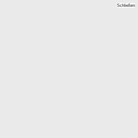
Schließen
Bodenrichtwert Eich
Sachsen, Sachsen -
Grundstückspreise 2026
Home
Sachsen
Eich Sachsen