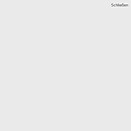
Schließen
Bodenrichtwert Borna,
Sachsen -
Grundstückspreise 2026
Home
Sachsen
Borna