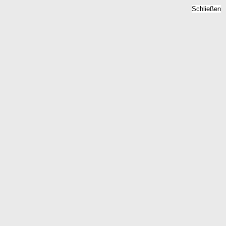
Schließen
Bodenrichtwert
Eckartsberga, Sachsen-
Anhalt - Grundstückspreise
2026
Home
Sachsen-Anhalt