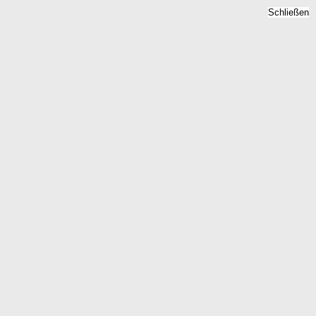
Schließen
Bodenrichtwert
Quierschied, Saarland -
Grundstückspreise 2026
Home
Saarland
Quierschied