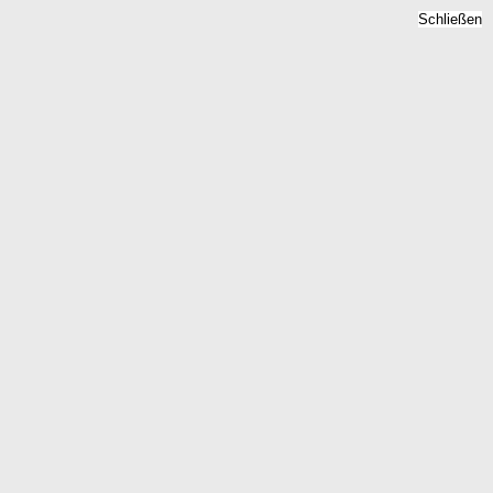
Schließen
Bodenrichtwert
Wintersheim, Rheinland-
Pfalz - Grundstückspreise
2026
Home
Rheinland-Pfalz