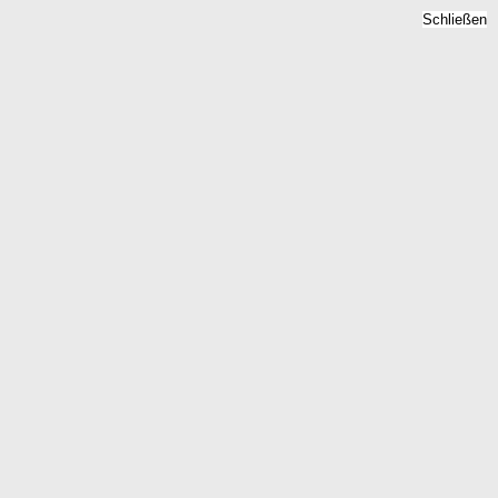
Schließen
Bodenrichtwert
Sefferweich, Rheinland-
Pfalz - Grundstückspreise
2026
Home
Rheinland-Pfalz