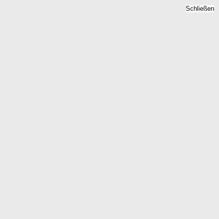
Schließen
Bodenrichtwert Pruem,
Rheinland-Pfalz -
Grundstückspreise 2026
Home
Rheinland-Pfalz
Pruem