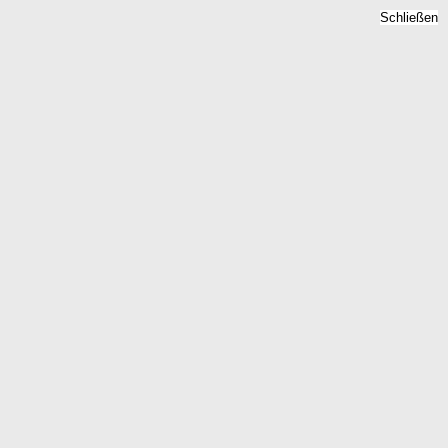
Schließen
Bodenrichtwert
Obererbach Westerwald,
Rheinland-Pfalz -
Grundstückspreise 2026
Home
Rheinland-Pfalz