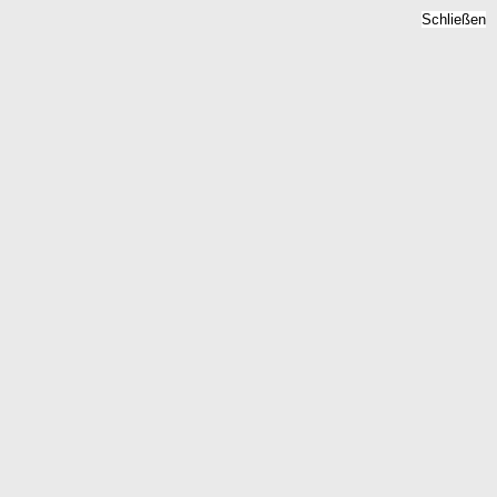
Schließen
Bodenrichtwert Kesseling,
Rheinland-Pfalz -
Grundstückspreise 2026
Home
Rheinland-Pfalz
Kesseling