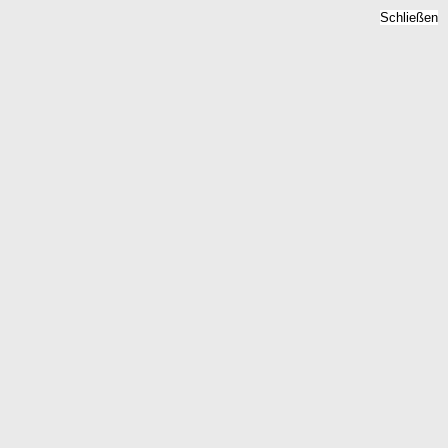
Schließen
Bodenrichtwert
Westerkappeln, Nordrhein-
Westfalen -
Grundstückspreise 2026
Home
Nordrhein-Westfalen