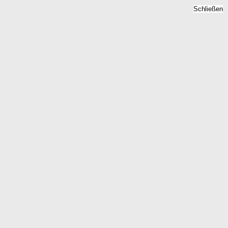
Schließen
Bodenrichtwert Simmerath,
Nordrhein-Westfalen -
Grundstückspreise 2026
Home
Nordrhein-Westfalen
Simmerath