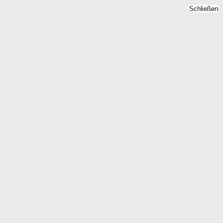
Schließen
Bodenrichtwert Roetgen,
Nordrhein-Westfalen -
Grundstückspreise 2026
Home
Nordrhein-Westfalen
Roetgen