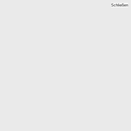
Schließen
Bodenrichtwert Lichtenau,
Nordrhein-Westfalen -
Grundstückspreise 2026
Home
Nordrhein-Westfalen
Lichtenau