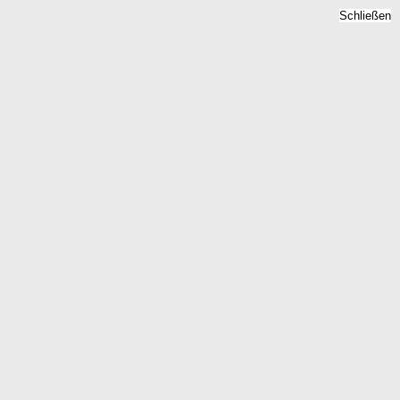
Schließen
Bodenrichtwert Brilon,
Nordrhein-Westfalen -
Grundstückspreise 2026
Home
Nordrhein-Westfalen
Brilon