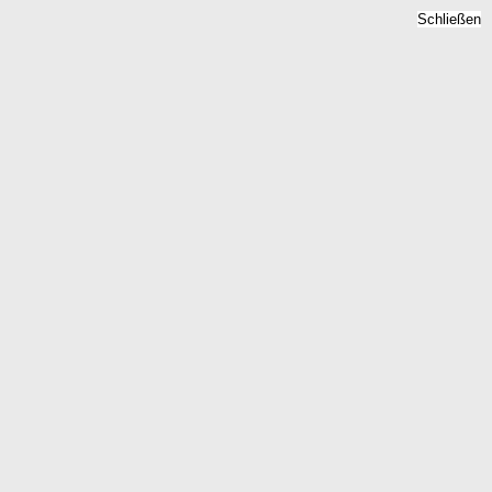
Schließen
Bodenrichtwert Brille,
Niedersachsen -
Grundstückspreise 2026
Home
Niedersachsen
Brille