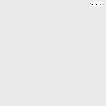
Schließen
Bodenrichtwert
Stubbendorf, Mecklenburg-
Vorpommern -
Grundstückspreise 2026
Home
Mecklenburg-Vorpommern