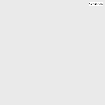
Schließen
Bodenrichtwert Gross
Pravtshagen, Mecklenburg-
Vorpommern -
Grundstückspreise 2026
Home
Mecklenburg-Vorpommern