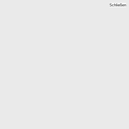
Schließen
Bodenrichtwert Franzburg,
Mecklenburg-Vorpommern
- Grundstückspreise 2026
Home
Mecklenburg-Vorpommern
Franzburg