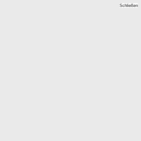
Schließen
Bodenrichtwert Drechow,
Mecklenburg-Vorpommern
- Grundstückspreise 2026
Home
Mecklenburg-Vorpommern
Drechow