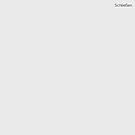
Schließen
Bodenrichtwert Neuhof,
Hessen - Grundstückspreise
2026
Home
Hessen
Neuhof