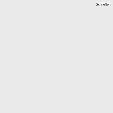
Schließen
Bodenrichtwert Neu
Glienicke, Brandenburg -
Grundstückspreise 2026
Home
Brandenburg
Neu Glienicke