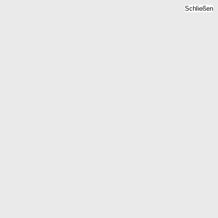
Schließen
Bodenrichtwert
Marienfliess, Brandenburg -
Grundstückspreise 2026
Home
Brandenburg
Marienfliess