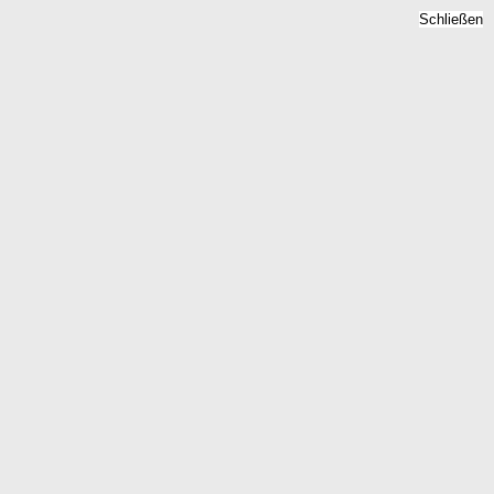
Schließen
Bodenrichtwert Gaarz,
Brandenburg -
Grundstückspreise 2026
Home
Brandenburg
Gaarz