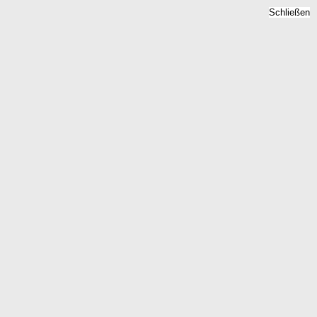
Schließen
Bodenrichtwert
Braunsberg, Brandenburg -
Grundstückspreise 2026
Home
Brandenburg
Braunsberg