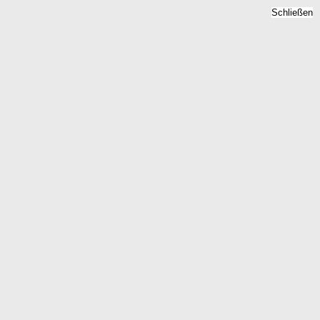
Schließen
Bodenrichtwert
Roeckingen, Bayern -
Grundstückspreise 2026
Home
Bayern
Roeckingen