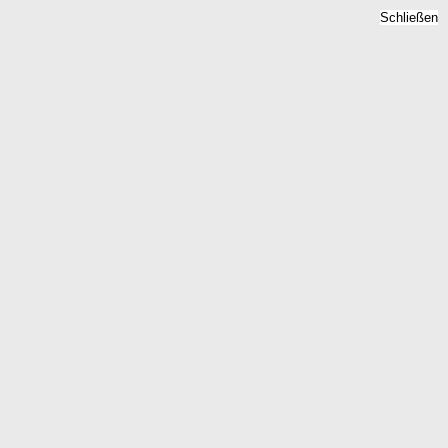
Schließen
Bodenrichtwert
Rauhenebrach, Bayern -
Grundstückspreise 2026
Home
Bayern
Rauhenebrach