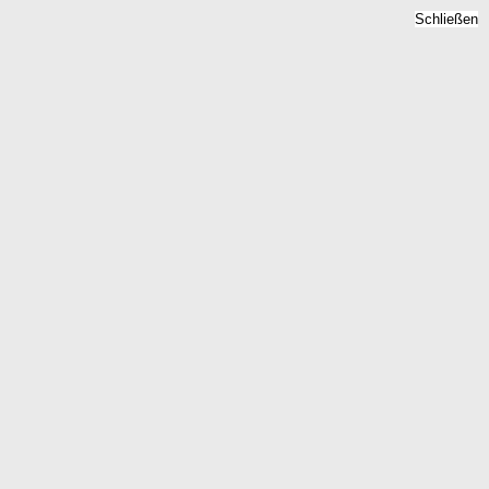
Schließen
Bodenrichtwert Kaisheim,
Bayern - Grundstückspreise
2026
Home
Bayern
Kaisheim