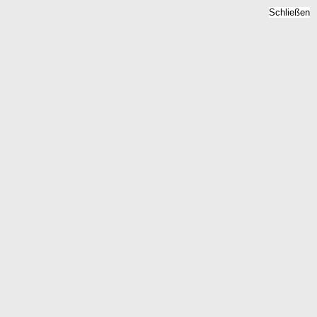
Schließen
Bodenrichtwert Dachau,
Bayern - Grundstückspreise
2026
Home
Bayern
Dachau